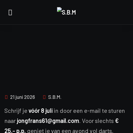
21 juni 2026
S.B.M.
Schrijf je
vóór 8 juli
in door een e-mail te sturen
naar
jongfrans61@gmail.com
. Voor slechts
€
25,- p.p.
geniet je van een avond vol darts,