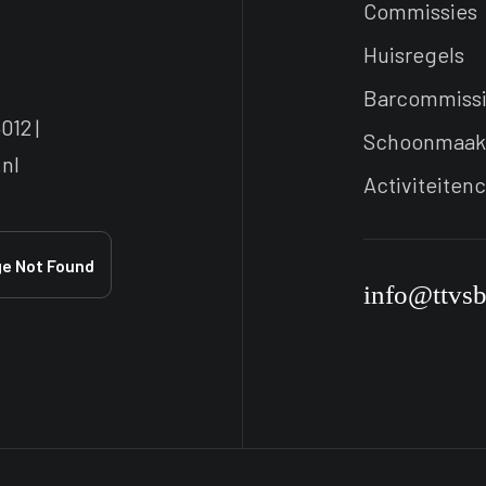
Commissies
Huisregels
Barcommiss
012 |
Schoonmaak
nl
Activiteiten
info@ttvs